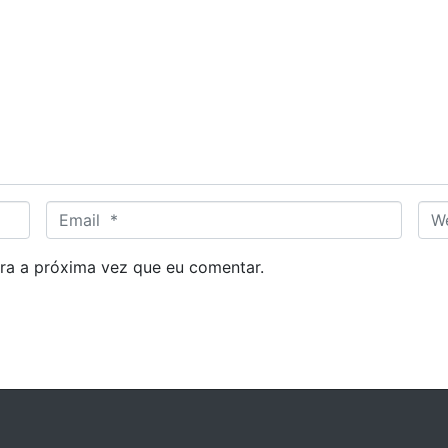
E
W
m
e
a
b
ra a próxima vez que eu comentar.
i
s
l
i
*
t
e