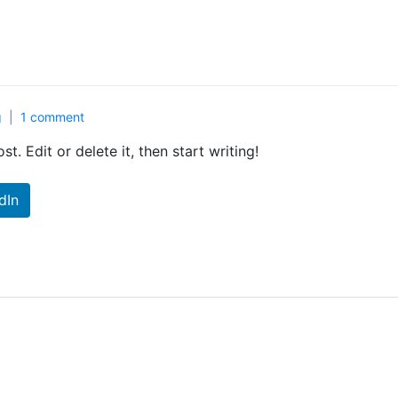
g
1 comment
t. Edit or delete it, then start writing!
dIn