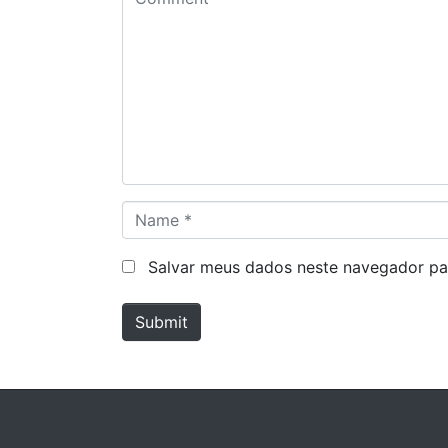
o
m
m
e
n
t
*
N
a
m
Salvar meus dados neste navegador pa
e
*
Submit